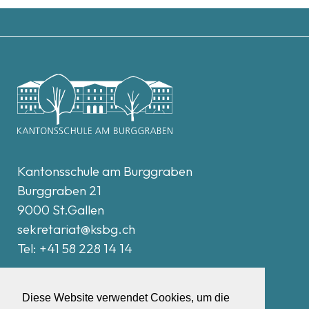
Kantonsschule am Burggraben
Burggraben 21
9000 St.Gallen
sekretariat@
ksbg.ch
Tel: +41 58 228 14 14
Intern
Diese Website verwendet Cookies, um die