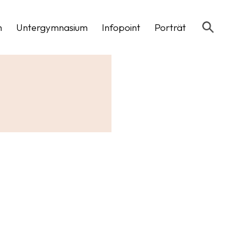
m
Untergymnasium
Infopoint
Porträt